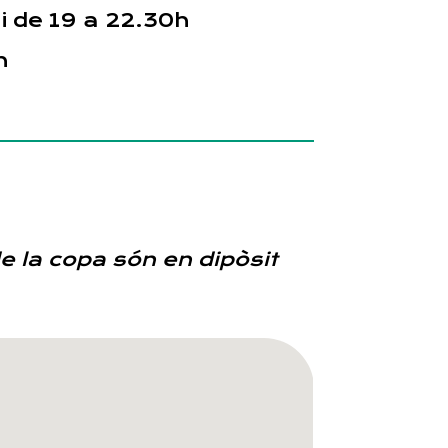
 i de 19 a 22.30h
h
de la copa són en dipòsit