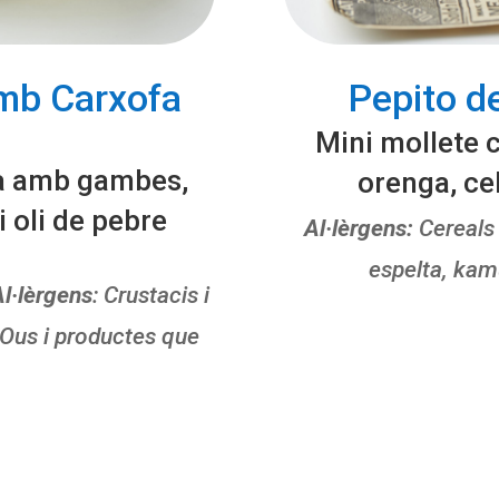
mb Carxofa
Pepito de
Mini mollete 
sa amb gambes,
orenga, ceb
 oli de pebre
Al·lèrgens:
Cereals 
espelta, kamu
l·lèrgens
: Crustacis i
 Ous i productes que