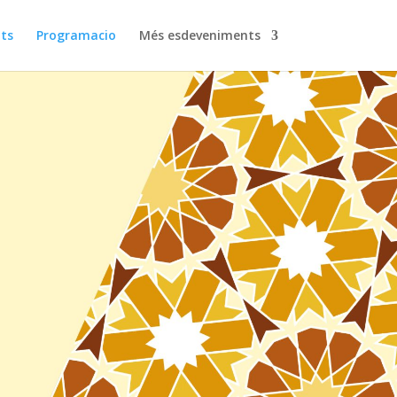
nts
Programacio
Més esdeveniments