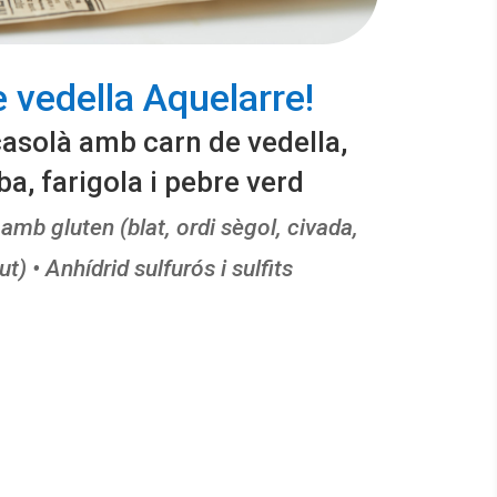
 vedella Aquelarre!
casolà amb carn de vedella,
a, farigola i pebre verd
amb gluten (blat, ordi sègol, civada,
t) • Anhídrid sulfurós i sulfits