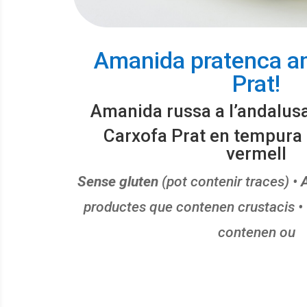
Amanida pratenca a
Prat!
Amanida russa a l’andalu
Carxofa Prat en tempura i
vermell
Sense gluten
(pot contenir traces) •
A
productes que contenen crustacis •
contenen ou